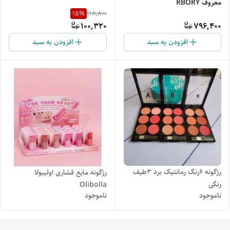
معروف RBORY
15
%
118,800
100,320
796,400
افزودن به سبد
افزودن به سبد
رژگونه 6رنگ رمانتیک برد 3طیف
رژگونه مایع فشاری اولیبولا
رنگی
Olibolla
ناموجود
ناموجود