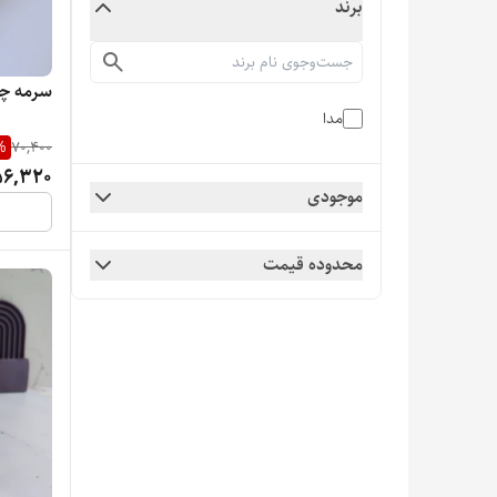
برند
سرمه چ
مدا
%
70,400
56,320
موجودی
محدوده قیمت