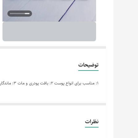
توضیحات
1: مناسب برای انواع پوست 2: بافت پودری و مات 3: ماندگاری بالا 4: حاوی ميكرو دانه های بسيار نرم 5: تنوع در رنگبندی 6: ایجاد پوششی صاف و یکنواخت
نظرات