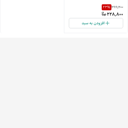
23
%
299,200
228,800
افزودن به سبد