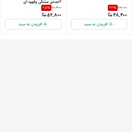
2عددی مشکی وقهوه ای
25
%
26
%
70,400
66,000
52,800
48,400
افزودن به سبد
افزودن به سبد