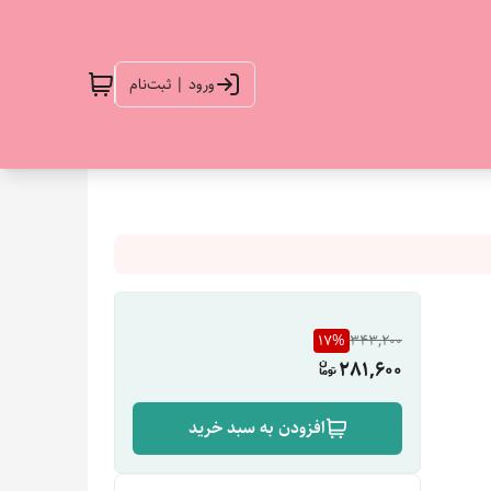
ورود | ثبت‌نام
17
%
343,200
281,600
افزودن به سبد خرید