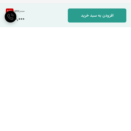
9
%
132,000
افزودن به سبد خرید
120,000
برگشت به بالا
ارسال سریع
پشتیبانی ازساعت ۹صبح الی