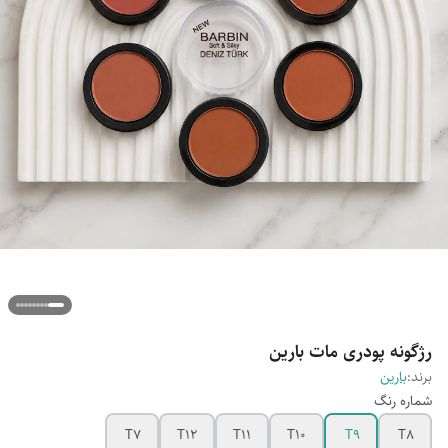
رژگونه پودری مات بارین
برند:
بارین
شماره رنگ
T7
T12
T11
T10
T9
T8