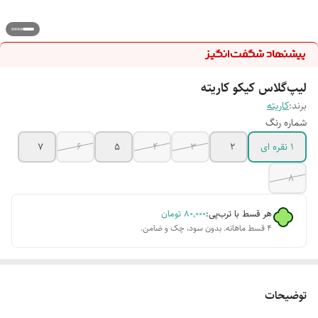
لیپ‌گلاس کیکو کاریته
برند:
کاریته
شماره رنگ
۱ نقره ای
۲
۳
۴
۵
۶
۷
۸
هر قسط با ترب‌پی:
۸۰٬۰۰۰
تومان
۴ قسط ماهانه. بدون سود، چک و ضامن.
توضیحات