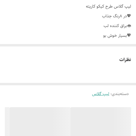
لیپ گلاس طرح کیکو کاریته
💖در 8رنگ جذاب
👄براق کننده لب
💖بسیار خوش بو
👄شاین عالی روی لب
💖بسیار زیبا روی لب
نظرات
👄بدون ایجاد چسبندگی روی لب
💖اورجینال
💰قیمت:320
🪡سفارش محصول 👇
دسته‌بندی
:
لیپ گلاس
📍 @ghanbari2630
کانال ما دربله:👇
https://ble.ir/arayeshishiik