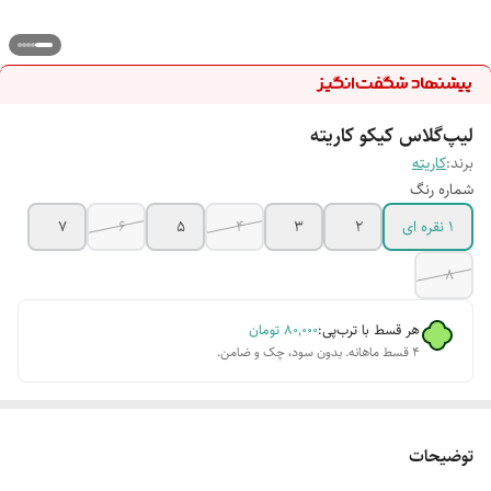
لیپ‌گلاس کیکو کاریته
برند:
کاریته
شماره رنگ
۱ نقره ای
۲
۳
۴
۵
۶
۷
۸
هر قسط با ترب‌پی:
۸۰٬۰۰۰
تومان
۴ قسط ماهانه. بدون سود، چک و ضامن.
توضیحات