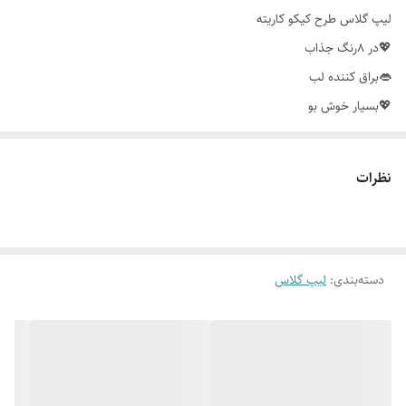
لیپ گلاس طرح کیکو کاریته
💖در 8رنگ جذاب
👄براق کننده لب
💖بسیار خوش بو
👄شاین عالی روی لب
💖بسیار زیبا روی لب
نظرات
👄بدون ایجاد چسبندگی روی لب
💖اورجینال
💰قیمت:320
🪡سفارش محصول 👇
دسته‌بندی
:
لیپ گلاس
📍 @ghanbari2630
کانال ما دربله:👇
https://ble.ir/arayeshishiik