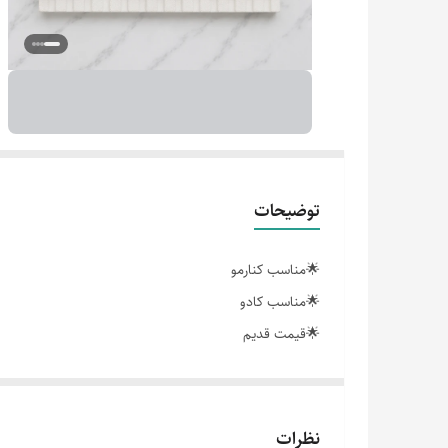
توضیحات
🌟مناسب کنارمو
🌟مناسب کادو
🌟قیمت قدیم
🌟زیباومحکم
آرایشی شیک /ارسال سریع
نظرات