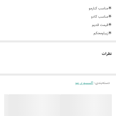
🌟مناسب کنارمو
🌟مناسب کادو
🌟قیمت قدیم
🌟زیباومحکم
آرایشی شیک /ارسال سریع
نظرات
دسته‌بندی
:
اکسسوری مو