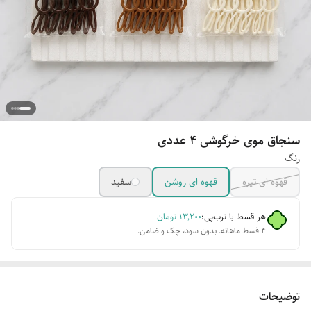
سنجاق موی خرگوشی ۴ عددی
رنگ
قهوه ای تیره
قهوه ای روشن
سفید
هر قسط با ترب‌پی:
۱۳٬۲۰۰
تومان
۴ قسط ماهانه. بدون سود، چک و ضامن.
توضیحات