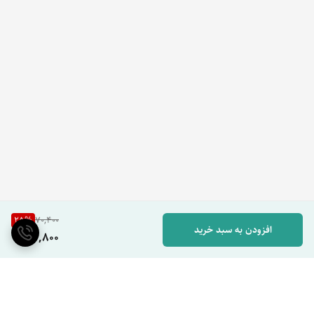
25
%
70,400
افزودن به سبد خرید
52,800