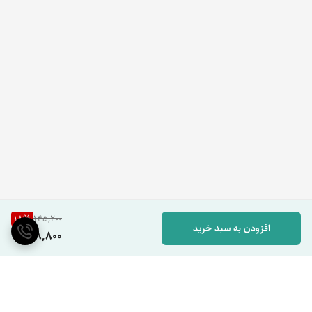
18
%
145,200
افزودن به سبد خرید
118,800