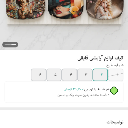
کیف لوازم آرایشی قایقی
شماره طرح
۶
۵
۴
۳
۲
۱
هر قسط با ترب‌پی:
۲۹٬۷۰۰
تومان
۴ قسط ماهانه. بدون سود، چک و ضامن.
توضیحات