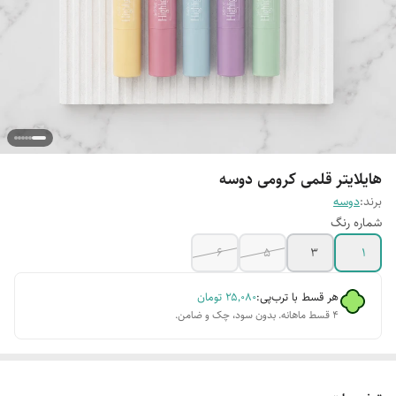
هایلایتر قلمی کرومی دوسه
برند:
دوسه
شماره رنگ
۶
۵
۳
۱
هر قسط با ترب‌پی:
۲۵٬۰۸۰
تومان
۴ قسط ماهانه. بدون سود، چک و ضامن.