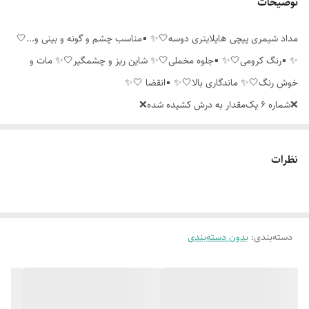
توضیحات
مداد شیمری پیچی هایلایتری دوسه🤍✨ ▪️مناسب چشم و گونه و بینی و...🤍
✨ ▪️رنگ کرومی🤍✨ ▪️جلوه مخملی🤍✨ شاین ریز و چشمگیر🤍✨ مات و
خوش رنگ🤍✨ ماندگاری بالا🤍✨ ▪️انقضا 🤍✨
❌شماره ۶ یک‌مقدار به درش کشیده شده❌
نظرات
دسته‌بندی
:
بدون دسته‌بندی