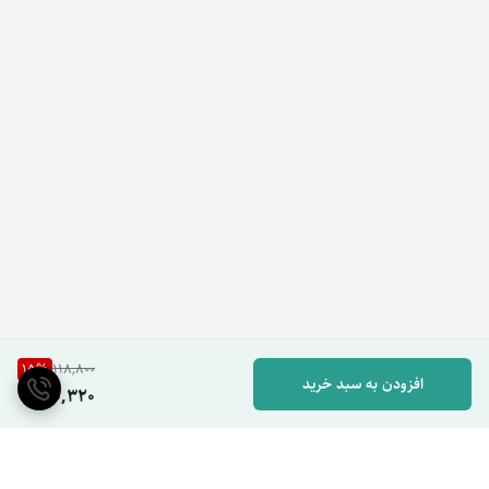
15
%
118,800
افزودن به سبد خرید
100,320