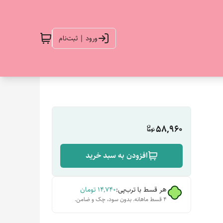
ورود | ثبت‌نام
58,960
افزودن به سبد خرید
هر قسط با ترب‌پی:
۱۴٬۷۴۰
تومان
۴ قسط ماهانه. بدون سود، چک و ضامن.