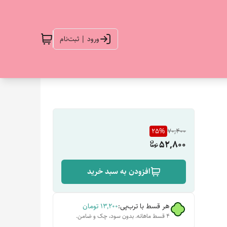
ورود | ثبت‌نام
25
%
70,400
52,800
افزودن به سبد خرید
هر قسط با ترب‌پی:
۱۳٬۲۰۰
تومان
۴ قسط ماهانه. بدون سود، چک و ضامن.