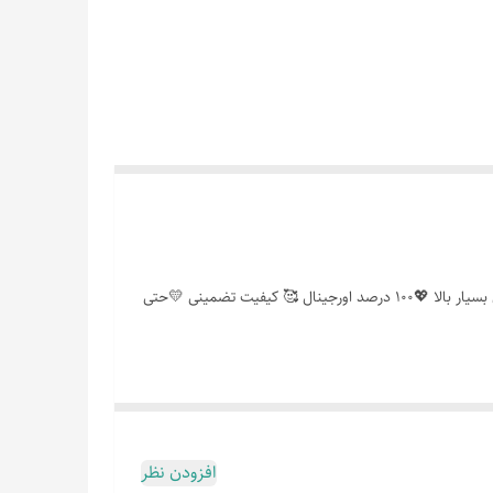
👑8 رنگ متنوع و کاربردی 🤗ست کردن با هر نوع ارایشی 😍اصن خشک نمیشه 💙داخل چشم نمیریزه 🥰اطراف چشم پخش نمیشه 🙃ماندگاری بسیار بالا 💖100 درصد اورجینال 🥰 کیفیت تضمینی 💛حتی
افزودن نظر