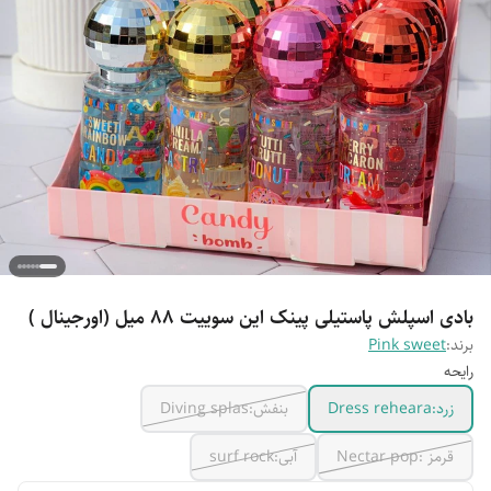
بادی اسپلش پاستیلی پینک این سوییت 88 میل (اورجینال )
برند:
Pink sweet
رایحه
زرد:Dress reheara
بنفش:Diving splas
قرمز :Nectar pop
آبی:surf rock