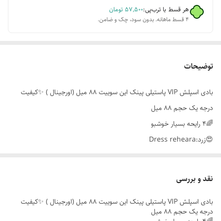
هر قسط با ترب‌پی:
۵۷٬۵۰۰
تومان
۴ قسط ماهانه. بدون سود، چک و ضامن.
توضیحات
بادی اسپلش VIP پاستیلی پینک این سوییت 88 میل (اورجینال ) ✨کیفیت
درجه یک حجم 88 میل
🌈4 رایحه بسیار خوشبو
😍زرد:Dress reheara
🌈بنفش:Diving splas
😍قرمز :Nectar pop
نقد و بررسی
🌈آبی:surf rock
بادی اسپلش VIP پاستیلی پینک این سوییت 88 میل (اورجینال ) ✨کیفیت
😍پخش بوی عالی
درجه یک حجم 88 میل
🌈ماندگاری بالا