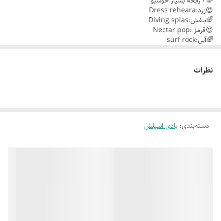
🌈4 رایحه بسیار خوشبو
😍زرد:Dress reheara
😍بدون ایجاد لک روی لباس
🌈بنفش:Diving splas
🌈ضد تعریق
😍قرمز :Nectar pop
🌈آبی:surf rock
😍اورجینال
😍پخش بوی عالی
🌈ماندگاری بالا
نظرات
😍بدون ایجاد لک روی لباس
🌈ضد تعریق
😍اورجینال
دسته‌بندی
:
بادی اسپلش