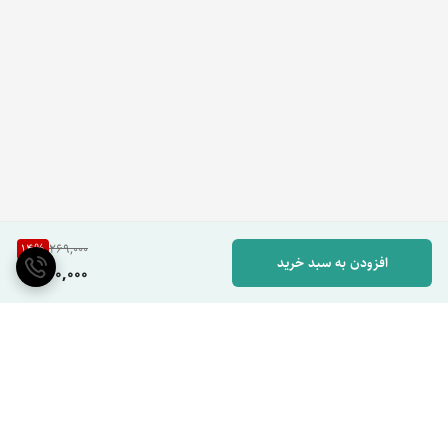
14
%
269,000
افزودن به سبد خرید
230,000