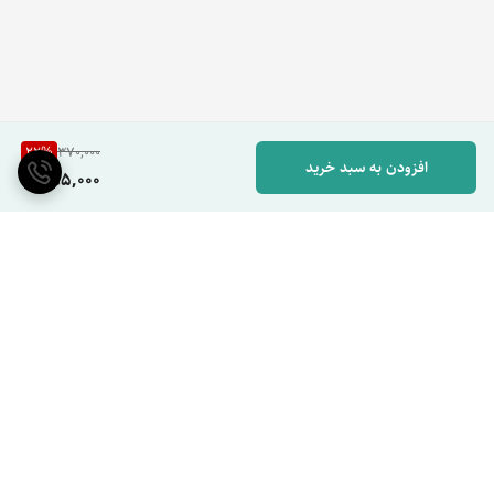
22
%
370,000
افزودن به سبد خرید
285,000
برگشت به بالا