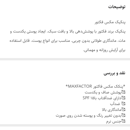
توضیحات
پنکیک مکس فکتور
پنکیک برند فکتور با پوشش‌دهی بالا و بافت سبک. ایجاد پوستی یکدست و
مات. ماندگاری طولانی بدون چربی. مناسب برای انواع پوست. قابل استفاده
برای آرایش روزانه و مهمانی.
نقد و بررسی
*پنکک مکس فاکتور MAXFACTOR*
🥰پوشش صاف و یکدست
🥰دارای ضدآفتاب باSPF 15
🥰 ضدآب
🥰ماندگاری بالا
🥰بدون تغییر رنگ و پوسته شدن روی صورت
🥰جنس نرم