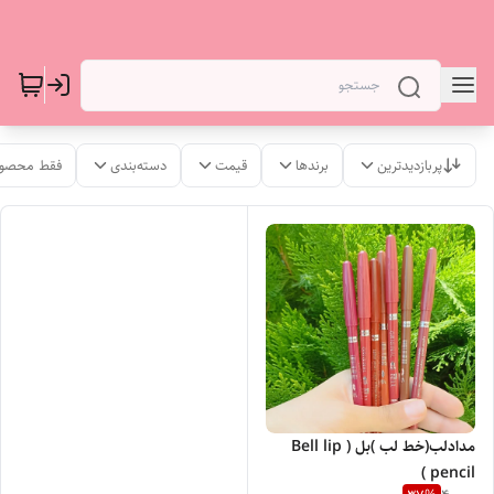
پربازدیدترین
برندها
قیمت
دسته‌بندی
فقط محصول
مدادلب(خط لب )بل ( Bell lip
pencil )