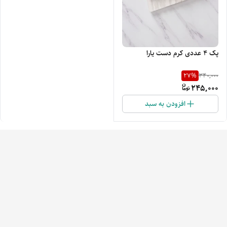
پک ۴ عددی کرم دست یارا
27
%
340,000
245,000
افزودن به سبد